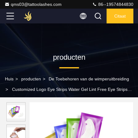
qms03@tattoolashes.com
86--19574844830
Citaat
producten
Huis
>
producten
>
De Toebehoren van de wimperuitbreiding
>
Customized Logo Eye Strips Water Gel Lint Free Eye Strips
For Eyelash Extensions Wholesale Gel Eye Strips in Pouches