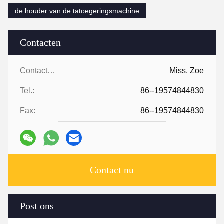
de houder van de tatoegeringsmachine
Contacten
Contacten:
Miss. Zoe
Tel.:
86--19574844830
Fax:
86--19574844830
Contact nu
Post ons