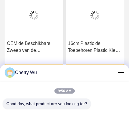
16cm Plastic de
Hoog - Plastic
Toebehoren Plastic Kleur
Permanente de Make-
Lash Mirror van de
upwenkbrauw van
Wimperuitbreiding
kwaliteitsninong en
Krijg Beste Prijs
Krijg Beste Prijs
Wimperborstel
Cherry Wu
9:56 AM
Good day, what product are you looking for?
Guangzhou Qingmei Cosmetics Co., Ltd
qms03@tattoolashes.com