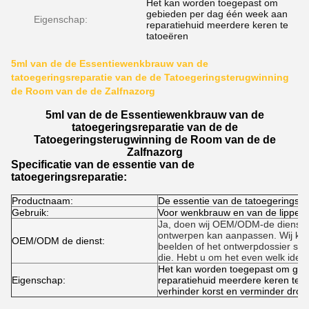
Het kan worden toegepast om
gebieden per dag één week aan
Eigenschap:
reparatiehuid meerdere keren te
tatoeëren
5ml van de de Essentiewenkbrauw van de
tatoegeringsreparatie van de de Tatoegeringsterugwinning
de Room van de de Zalfnazorg
5ml van de de Essentiewenkbrauw van de
tatoegeringsreparatie van de de
Tatoegeringsterugwinning de Room van de de
Zalfnazorg
Specificatie van de essentie van de
tatoegeringsreparatie:
Productnaam:
De essentie van de tatoegeringsre
Gebruik:
Voor wenkbrauw en van de lippent
Ja, doen wij OEM/ODM-de dienst, 
ontwerpen kan aanpassen. Wij ku
OEM/ODM de dienst:
beelden of het ontwerpdossier sle
die. Hebt u om het even welk idee
Het kan worden toegepast om geb
Eigenschap:
reparatiehuid meerdere keren te t
verhinder korst en verminder droo