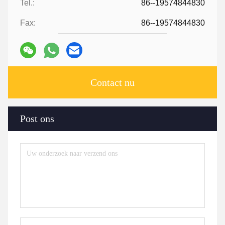
Tel.:
86--19574844830
Fax:
86--19574844830
Contact nu
Post ons