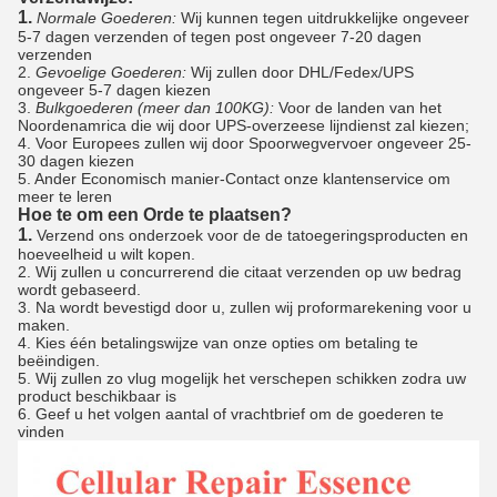
1.
Normale Goederen:
Wij kunnen tegen uitdrukkelijke ongeveer
5-7 dagen verzenden of tegen post ongeveer 7-20 dagen
verzenden
2.
Gevoelige Goederen:
Wij zullen door DHL/Fedex/UPS
ongeveer 5-7 dagen kiezen
3.
Bulkgoederen (meer dan 100KG):
Voor de landen van het
Noordenamrica die wij door UPS-overzeese lijndienst zal kiezen;
4. Voor Europees zullen wij door Spoorwegvervoer ongeveer 25-
30 dagen kiezen
5. Ander Economisch manier-Contact onze klantenservice om
meer te leren
Hoe te om een Orde te plaatsen?
1.
Verzend ons onderzoek voor de de tatoegeringsproducten en
hoeveelheid u wilt kopen.
2. Wij zullen u concurrerend die citaat verzenden op uw bedrag
wordt gebaseerd.
3. Na wordt bevestigd door u, zullen wij proformarekening voor u
maken.
4. Kies één betalingswijze van onze opties om betaling te
beëindigen.
5. Wij zullen zo vlug mogelijk het verschepen schikken zodra uw
product beschikbaar is
6. Geef u het volgen aantal of vrachtbrief om de goederen te
vinden