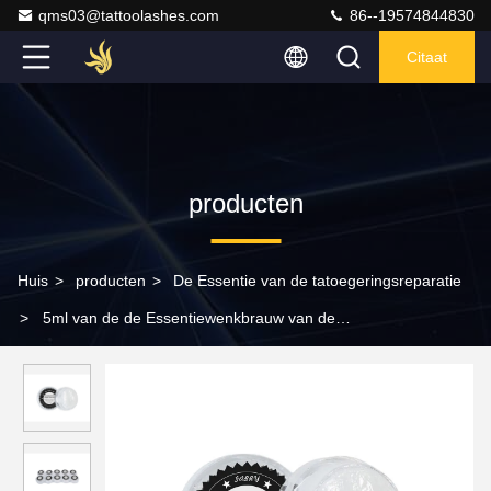
qms03@tattoolashes.com
86--19574844830
Citaat
producten
Huis
>
producten
>
De Essentie van de tatoegeringsreparatie
>
5ml van de de Essentiewenkbrauw van de
tatoegeringsreparatie van de de Tatoegeringsterugwinning de
Room van de de Zalfnazorg