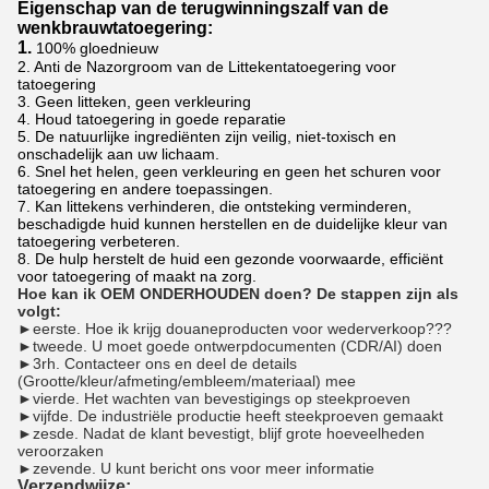
Eigenschap van de terugwinningszalf van de
wenkbrauwtatoegering:
1.
100% gloednieuw
2. Anti de Nazorgroom van de Littekentatoegering voor
tatoegering
3. Geen litteken, geen verkleuring
4. Houd tatoegering in goede reparatie
5. De natuurlijke ingrediënten zijn veilig, niet-toxisch en
onschadelijk aan uw lichaam.
6. Snel het helen, geen verkleuring en geen het schuren voor
tatoegering en andere toepassingen.
7. Kan littekens verhinderen, die ontsteking verminderen,
beschadigde huid kunnen herstellen en de duidelijke kleur van
tatoegering verbeteren.
8. De hulp herstelt de huid een gezonde voorwaarde, efficiënt
voor tatoegering of maakt na zorg.
Hoe kan ik OEM ONDERHOUDEN doen? De stappen zijn als
volgt:
►
eerste. Hoe ik krijg douaneproducten voor wederverkoop???
►tweede. U moet goede ontwerpdocumenten (CDR/AI) doen
►3rh. Contacteer ons en deel de details
(Grootte/kleur/afmeting/embleem/materiaal) mee
►vierde. Het wachten van bevestigings op steekproeven
►vijfde. De industriële productie heeft steekproeven gemaakt
►zesde. Nadat de klant bevestigt, blijf grote hoeveelheden
veroorzaken
►zevende. U kunt bericht ons voor meer informatie
Verzendwijze: