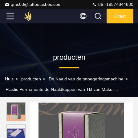
qms03@tattoolashes.com
86--19574844830
Citaat
producten
Huis
>
producten
>
De Naald van de tatoegeringsmachine
>
Plastic Permanente de Naaldkappen van Tkl van Make-
uptoebehoren voor Tatoegeringsmachines