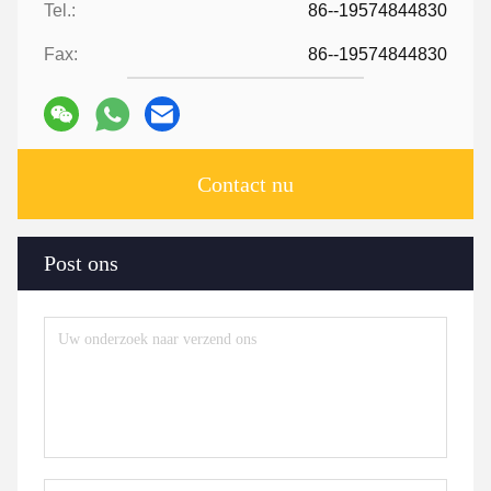
Tel.:
86--19574844830
Fax:
86--19574844830
Contact nu
Post ons