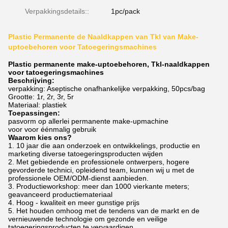
Verpakkingsdetails::
1pc/pack
Plastic Permanente de Naaldkappen van Tkl van Make-
uptoebehoren voor Tatoegeringsmachines
Plastic permanente make-uptoebehoren, Tkl-naaldkappen
voor tatoegeringsmachines
Beschrijving:
verpakking: Aseptische onafhankelijke verpakking, 50pcs/bag
Grootte: 1r, 2r, 3r, 5r
Materiaal: plastiek
Toepassingen:
pasvorm op allerlei permanente make-upmachine
voor voor éénmalig gebruik
Waarom kies ons?
1. 10 jaar die aan onderzoek en ontwikkelings, productie en
marketing diverse tatoegeringsproducten wijden
2. Met gebiedende en professionele ontwerpers, hogere
gevorderde technici, opleidend team, kunnen wij u met de
professionele OEM/ODM-dienst aanbieden.
3. Productieworkshop: meer dan 1000 vierkante meters;
geavanceerd productiemateriaal
4. Hoog - kwaliteit en meer gunstige prijs
5. Het houden omhoog met de tendens van de markt en de
vernieuwende technologie om gezonde en veilige
tatoegeringsproducten te vervaardigen