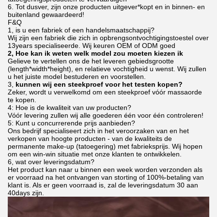
6. Tot dusver, zijn onze producten uitgever*kopt en in binnen- en
buitenland gewaardeerd!
F&Q
1, is u een fabriek of een handelsmaatschappij?
Wij zijn een fabriek die zich in opbrengsontvochtigingstoestel over
13years specialiseerde. Wij keuren OEM of ODM goed
2, Hoe kan ik weten welk model zou moeten kiezen ik
Gelieve te vertellen ons de het leveren gebiedsgrootte
(length*width*height), en relatieve vochtigheid u wenst. Wij zullen
u het juiste model bestuderen en voorstellen.
3,
kunnen wij een steekproef voor het testen kopen?
Zeker, wordt u verwelkomd om een steekproef vóór massaorde
te kopen.
4: Hoe is de kwaliteit van uw producten?
Vóór levering zullen wij alle goederen één voor één controleren!
5: Kunt u concurrerende prijs aanbieden?
Ons bedrijf specialiseert zich in het veroorzaken van en het
verkopen van hoogte producten - van de kwaliteits de
permanente make-up (tatoegering) met fabrieksprijs. Wij hopen
om een win-win situatie met onze klanten te ontwikkelen.
6, wat over leveringsdatum?
Het product kan naar u binnen een week worden verzonden als
er voorraad na het ontvangen van storting of 100%-betaling van
klant is. Als er geen voorraad is, zal de leveringsdatum 30 aan
40days zijn.