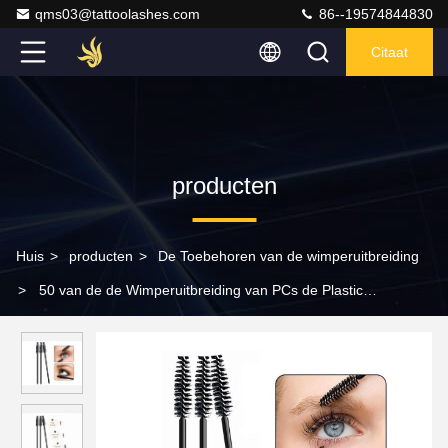
qms03@tattoolashes.com
86--19574844830
Citaat
producten
Huis
>
producten
>
De Toebehoren van de wimperuitbreiding
>
50 van de de Wimperuitbreiding van PCs de Plastic
Beschikbare 10cm Schoonmakende Borstel