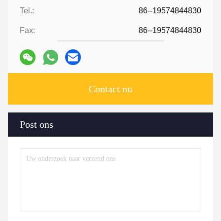
Tel.:
86--19574844830
Fax:
86--19574844830
Contact nu
Post ons