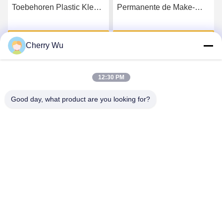
Toebehoren Plastic Kleur
Permanente de Make-
Lash Mirror van de
upwenkbrauw van
Wimperuitbreiding
kwaliteitsninong en
Krijg Beste Prijs
Krijg Beste Prijs
Wimperborstel
Cherry Wu
12:30 PM
Good day, what product are you looking for?
Guangzhou Qingmei Cosmetics Co., Ltd
qms03@tattoolashes.com
86--19574844830
10-2728, (nr 50, Juyuan St., Shijing, Baiyun Dist.), het
High-tech Park van Xinkai, Baiyun, Guangzhou, CN