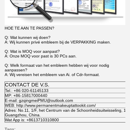
HOE TE AAN TE PASSEN?
Q: Wat kunnen wij doen?
A: Wij kunnen privé embleem bij de VERPAKKING maken.
Q: Wat is MOQ voor aanpast?
A: Onze MOQ voor past is 30 PCs aan.
Q: Welk formaat van het embleem hebben wij voor nodig
aanpassen?
A: Wij vereisen het embleem van Ai. of Cdr-formaat.
CONTACT DE V.S.
Tel.: +86 020-61145133
MP: +86-15817000440
E-mail: gzqingmeiPMU@outlook.com
WEB: http://www.permanentmakeuptattookit.com/
Adres: No.11, 1/F, het Centrum van de Schoonheidsuitwisseling, 
Guangzhou, China.
Wat App is: +8613710310800
Tags: