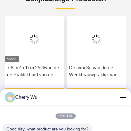
Video
7.8cm*5.1cm 25G/van de
De mini 3d van de de
de Praktijkhuid van de
Wenkbrauwpraktijk van
Stuk 3D Lip Zachte
het Oppervlaktegezicht
Silicone Microneedling
Lege van het de
Krijg Beste Prijs
Krijg Beste Prijs
Huidsilicone Raad van de
Cherry Wu
de Tatoegeringspraktijk
van Microblading
1:11 PM
Good day, what product are you looking for?