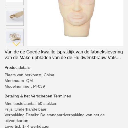
Van de de Goede kwaliteitspraktijk van de fabriekslevering
van de Make-upbladen van de de Huidwenkbrauw Valse
van de de Make-uptatoegering Permanente de praktijkhuid
Productdetails
van Microblading
Plaats van herkomst: China
Merknaam: QM
Modelnummer: Pl-039
Betaling & het Verschepen Termijnen
Min. bestelaantal: 50 stukken
Prijs: Onderhandelbaar
Verpakking Details: De standaardverpakking van het de
uitvoerkarton
Levertijd: 1- 4 werkdagen