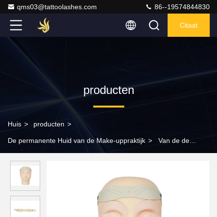
qms03@tattoolashes.com
86--19574844830
Citaat
producten
Huis
>
producten
>
De permanente Huid van de Make-uppraktijk
>
Van de de
Goede kwaliteitspraktijk van de fabriekslevering van de Make-
upbladen van de de Huidwenkbrauw Valse van de de Make-
uptatoegering Permanente de praktijkhuid van Microblading