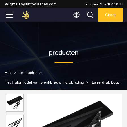
qms03@tattoolashes.com
86--19574844830
Citaat
producten
Huis
>
producten
>
Het Hulpmiddel van wenkbrauwmicroblading
>
Laserdruk Logo
Black 4 de Gulden middenwegbeugels van het Riekroestvrije
staal met Schaal voor Opleidingsschool