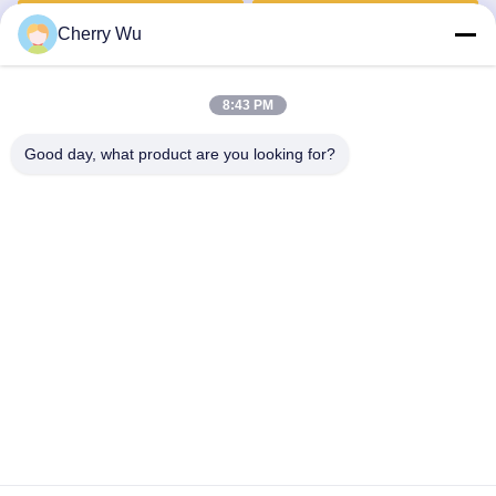
microblading lip
Regelbare Nauwkeurige
Krijg Beste Prijs
Krijg Beste Prijs
Plaatsen
Cherry Wu
8:43 PM
Good day, what product are you looking for?
Guangzhou Qingmei Cosmetics Co., Ltd
qms03@tattoolashes.com
86--19574844830
10-2728, (nr 50, Juyuan St., Shijing, Baiyun Dist.), het
High-tech Park van Xinkai, Baiyun, Guangzhou, CN
De Goede Kwaliteit van China De permanente Uitrusting van
de Make-uptatoegering Leverancier. Copyright © 2017-2026