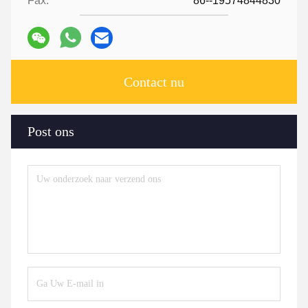
Fax:
86--19574844830
Contact nu
Post ons